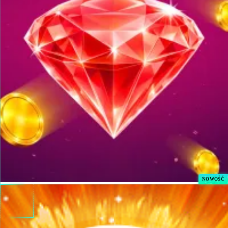
NOWOŚĆ