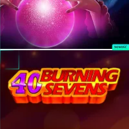
NOWOŚĆ