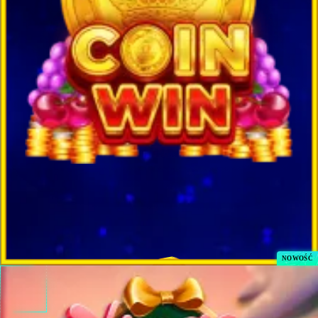
NOWOŚĆ