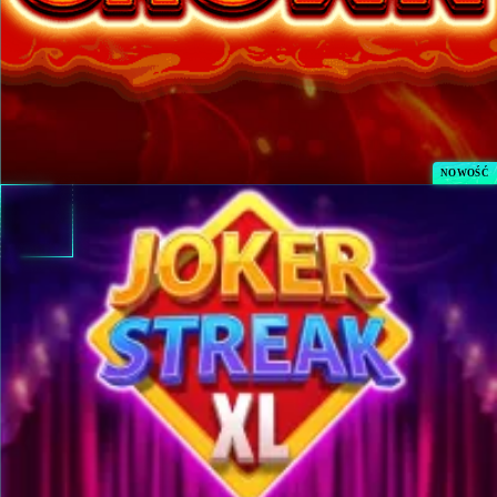
NOWOŚĆ