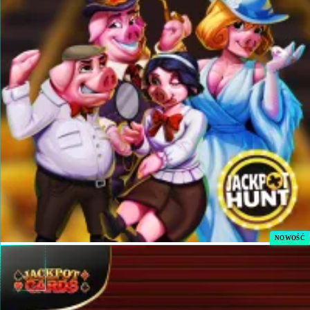
NOWOŚĆ