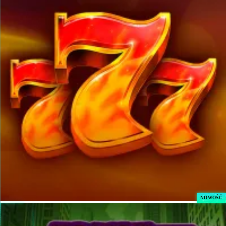
NOWOŚĆ