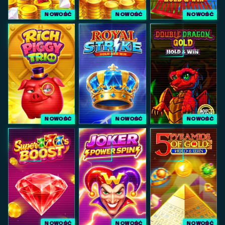
NOWOŚĆ
NOWOŚĆ
NOWOŚĆ
NOWOŚĆ
NOWOŚĆ
NOWOŚĆ
NOWOŚĆ
NOWOŚĆ
NOWOŚĆ