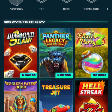
TOP
NOWE
POPULARNE
EK
DOSTAWCY
WSZYSTKIE GRY
NOWOŚĆ
NOWOŚĆ
NOWOŚĆ