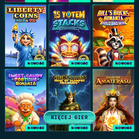
NOWOŚĆ
NOWOŚĆ
NOWOŚĆ
WIĘCEJ GIER
NOWOŚĆ
NOWOŚĆ
NOWOŚĆ