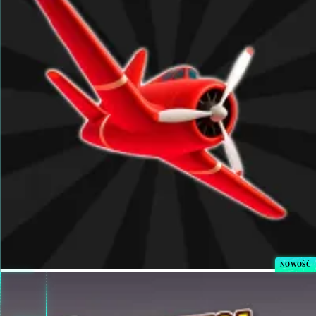
NOWOŚĆ