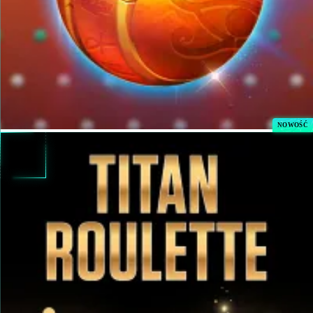
NOWOŚĆ