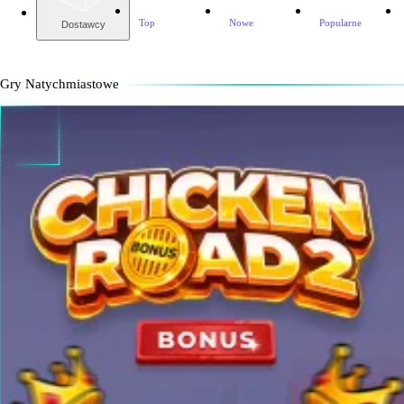
Top
Nowe
Popularne
Dostawcy
Gry Natychmiastowe