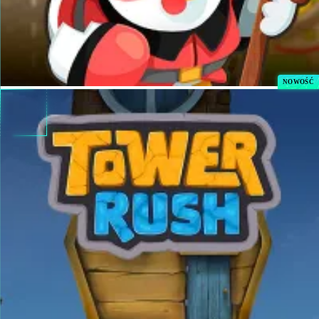
NOWOŚĆ