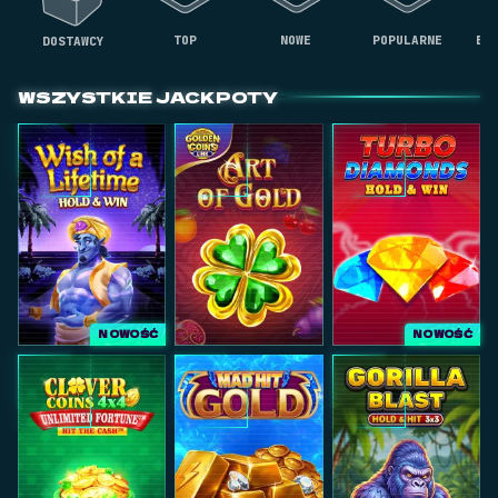
TOP
NOWE
POPULARNE
EK
DOSTAWCY
WSZYSTKIE JACKPOTY
NOWOŚĆ
NOWOŚĆ