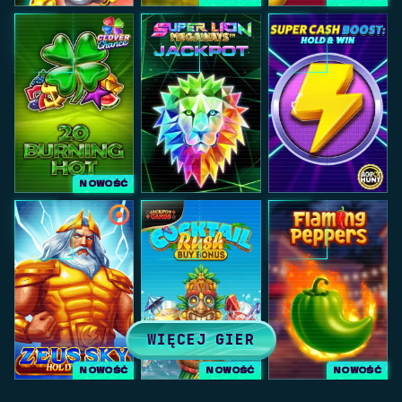
NOWOŚĆ
WIĘCEJ GIER
NOWOŚĆ
NOWOŚĆ
NOWOŚĆ