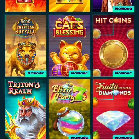
NOWOŚĆ
NOWOŚĆ
NOWOŚĆ
NOWOŚĆ
NOWOŚĆ
NOWOŚĆ