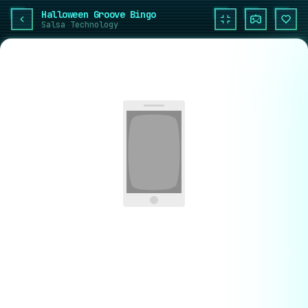
Halloween Groove Bingo
Salsa Technology