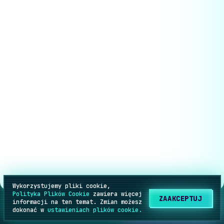
Wykorzystujemy pliki cookie,
Polityka Plików Cookie
zawiera więcej
ZAAKCEPTUJ
Grasz w wersję demo. Gra za
informacji na ten temat. Zmian możesz
GRAJ ZA PIENIĄDZE
prawdziwe pieniądze jest bardziej
dokonać w
ustawieniach plików cookie.
interesująca!