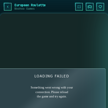
European Roulette
Woohoo Games