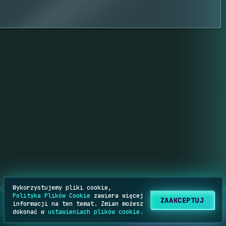
Wykorzystujemy pliki cookie,
Polityka Plików Cookie
zawiera więcej
ZAAKCEPTUJ
Grasz w wersję demo. Gra za
informacji na ten temat. Zmian możesz
GRAJ ZA PIENIĄDZE
prawdziwe pieniądze jest bardziej
dokonać w
ustawieniach plików cookie.
interesująca!