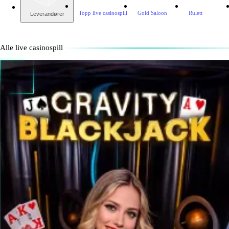
Topp live casinospill
Gold Saloon
Rulett
Leverandører
Alle live casinospill