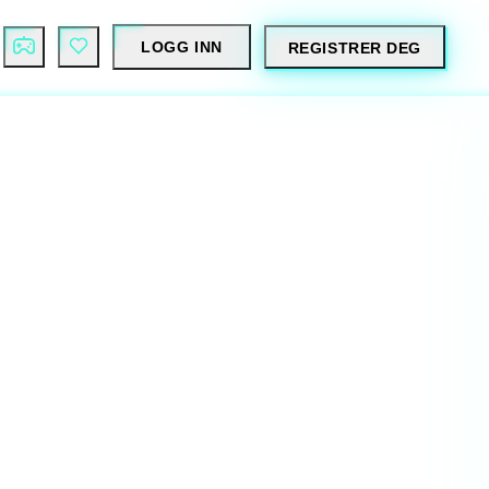
LOGG INN
REGISTRER DEG