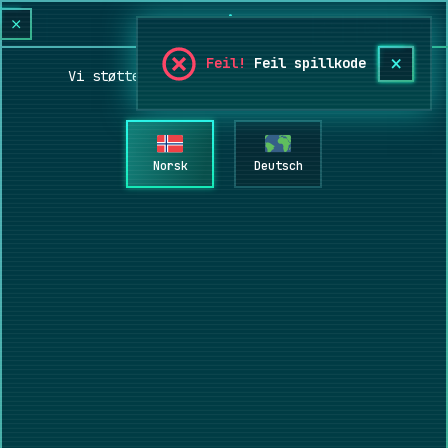
Hei!
×
Feil!
Feil spillkode
Vi støtter disse språkene, du kan bytte
språk her:
Norsk
Deutsch