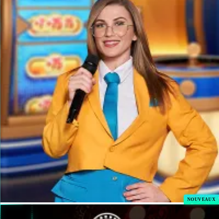
NOUVEAUX