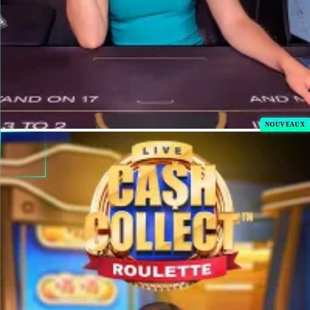
NOUVEAUX