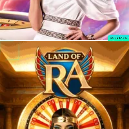
NOUVEAUX