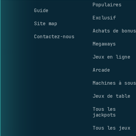
Populaires
Guide
Exclusif
Site map
Achats de bonu
Contactez-nous
Megaways
Jeux en ligne
Arcade
Machines à sou
Jeux de table
Tous les
jackpots
Tous les jeux