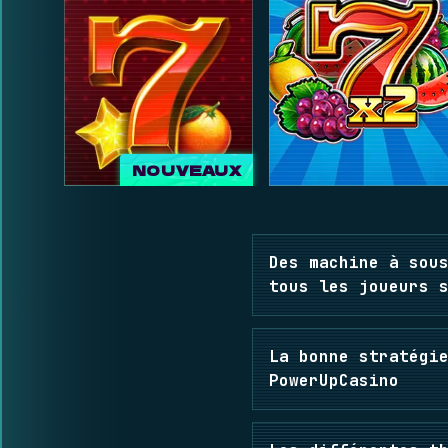
JOUER
JOUER
NOUVEAUX
Des machine à sou
tous les joueurs 
La bonne stratégi
PowerUpCasino