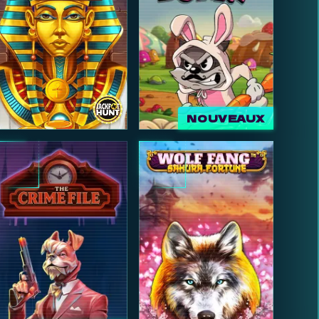
JOUER
JOUER
NOUVEAUX
JOUER
JOUER