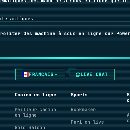
hématiques des machine à sous en ligne que tu
pte antiques
profiter des machine à sous en ligne sur Powe
FRANÇAIS
LIVE CHAT
Casino en ligne
Sports
S
c
Meilleur casino
Bookmaker
en ligne
A
c
Pari en live
Gold Saloon