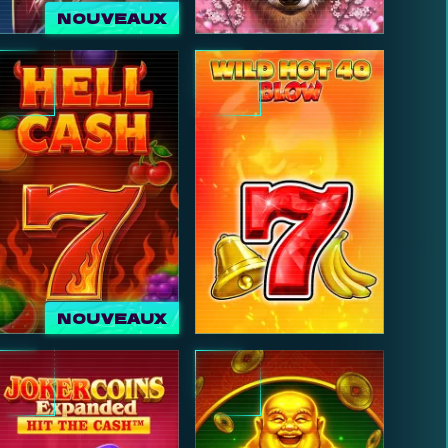
NOUVEAUX
JOUER
JOUER
NOUVEAUX