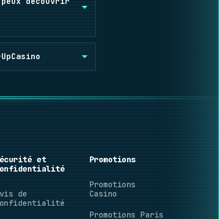
 peux découvrir
rUpCasino
écurité et
Promotions
onfidentialité
Promotions
vis de
Casino
onfidentialité
Promotions Paris