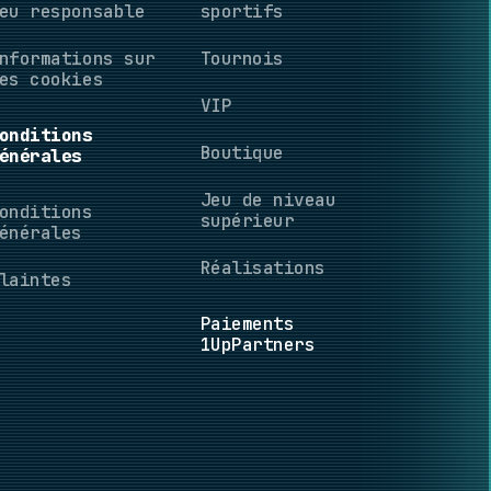
eu responsable
sportifs
nformations sur
Tournois
es cookies
VIP
onditions
Boutique
énérales
Jeu de niveau
onditions
supérieur
énérales
Réalisations
laintes
Paiements
1UpPartners