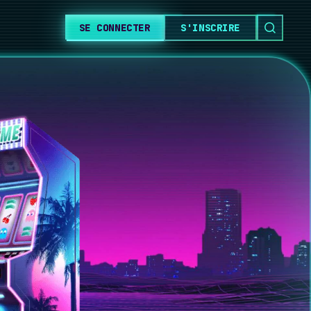
SE CONNECTER
S'INSCRIRE