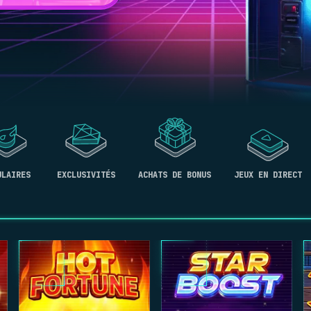
ULAIRES
EXCLUSIVITÉS
ACHATS DE BONUS
JEUX EN DIRECT