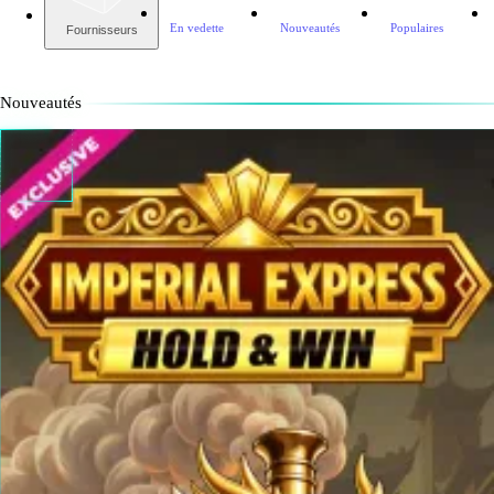
En vedette
Nouveautés
Populaires
Fournisseurs
Nouveautés