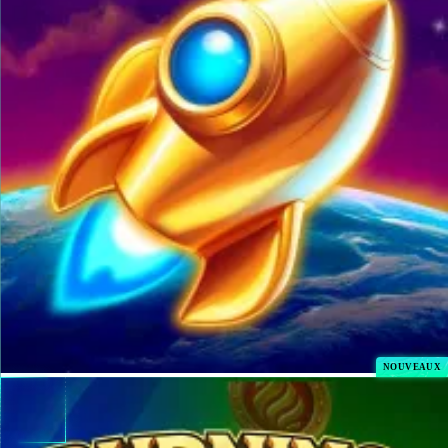
NOUVEAUX