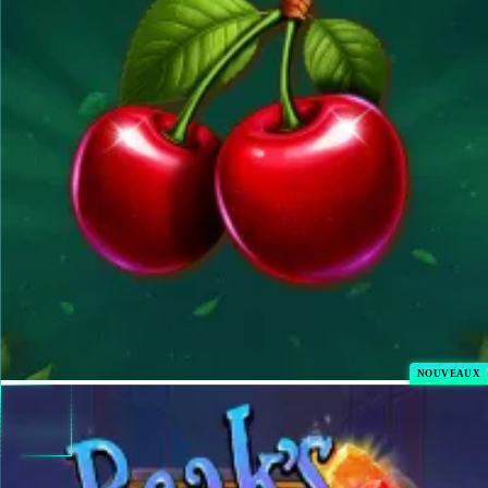
NOUVEAUX