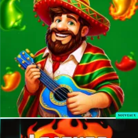
NOUVEAUX