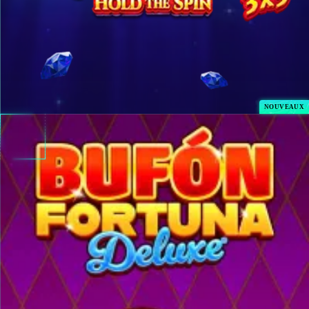
NOUVEAUX