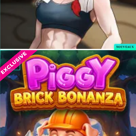
NOUVEAUX