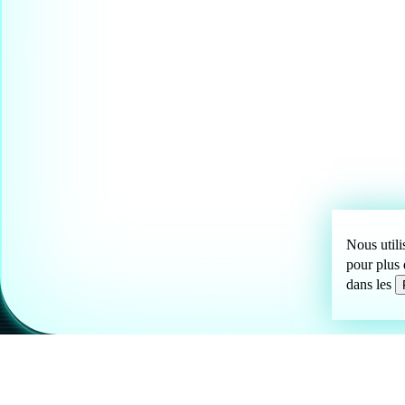
Nous utili
pour plus 
dans les