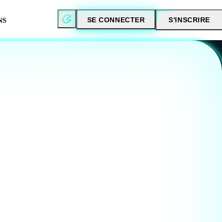
SE CONNECTER
S'INSCRIRE
NS