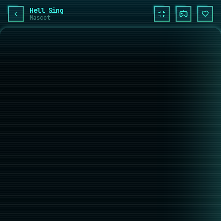
Hell Sing
Mascot