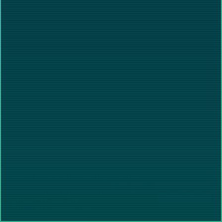
Nous utilisons des cookies, consultez
Informations sur les cookies
pour plus
d'informations. Vous pouvez modifier ces
ACCEPTER
Vous jouez sur la version démo. Le
paramètres dans les
JOUEZ POUR DE VRAI
vrai jeu est beaucoup plus
Paramètres des cookies
intéressant.