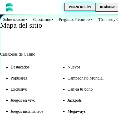
INICIAR SESIÓN
REGÍSTRATE
Sobre nosotros
Contáctenos
Preguntas Frecuentes
Términos y 
Mapa del sitio
Categorías de Casino
Destacados
Nuevos
Populares
Campeonato Mundial
Exclusivo
Canjea tu bono
Juegos en vivo
Jackpots
Juegos instantáneos
Megaways