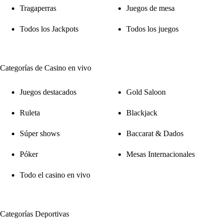
Tragaperras
Juegos de mesa
Todos los Jackpots
Todos los juegos
Categorías de Casino en vivo
Juegos destacados
Gold Saloon
Ruleta
Blackjack
Súper shows
Baccarat & Dados
Póker
Mesas Internacionales
Todo el casino en vivo
Categorías Deportivas