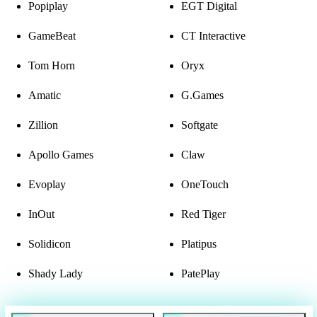
Popiplay
EGT Digital
GameBeat
CT Interactive
Tom Horn
Oryx
Amatic
G.Games
Zillion
Softgate
Apollo Games
Claw
Evoplay
OneTouch
InOut
Red Tiger
Solidicon
Platipus
Shady Lady
PatePlay
Tequity
Iconic 21