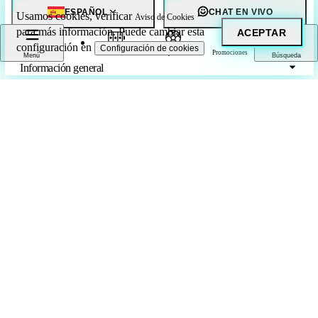
ESPAÑOL
CHAT EN VIVO
Usamos cookies, verificar
BGaming
Barbarabang
Aviso de Cookies
para más información. Puede cambiar esta
ACEPTAR
Ruby Play
Tada Gaming
configuración en
Configuración de cookies
Casino
Deportes
Promociones
Menú
Búsqueda
Información general
Aviator
Mancala
Playnetic
Gamzix
Casino
Winfinity
Game Time Tec
Rakerocket
Religa
Casino en vivo
Playhub
Galaxsys
Imagine Live
Expanse Studios
Deportes
Digitain Virtual Sports
SA Gaming
Just Slots
100HP
Seguridad y privacidad
Endorphina
Hyperion Play