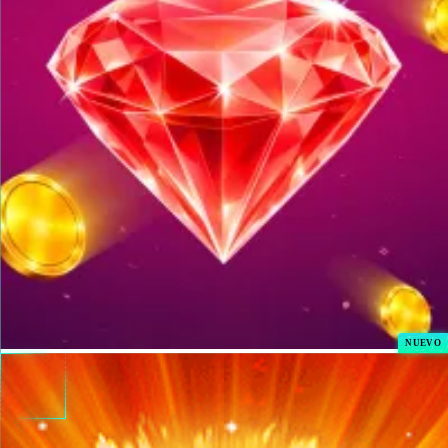
NUEVO