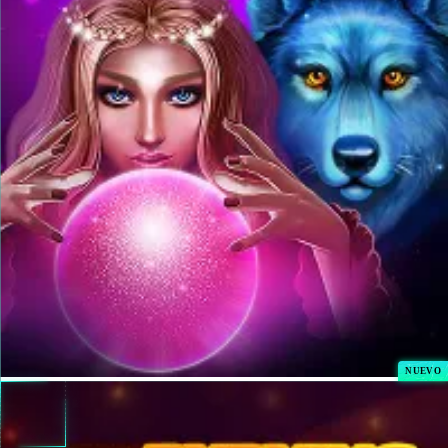
NUEVO