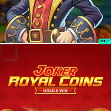
NUEVO