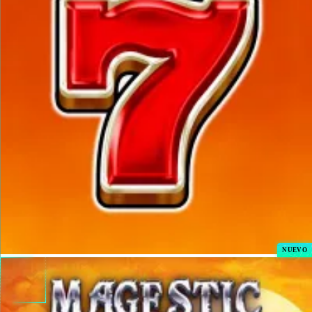
NUEVO