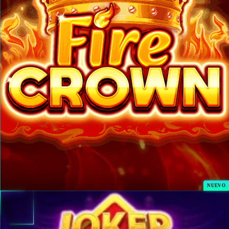
NUEVO