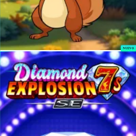
NUEVO