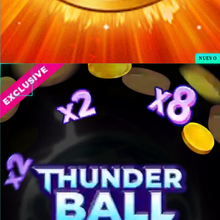
NUEVO