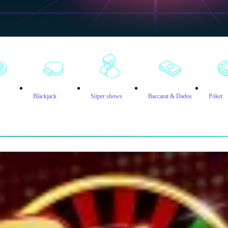
Blackjack
Súper shows
Baccarat & Dados
Póker