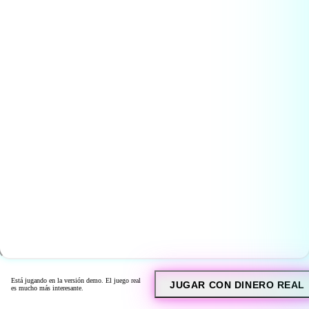
Está jugando en la versión demo. El juego real
JUGAR CON DINERO REAL
es mucho más interesante.