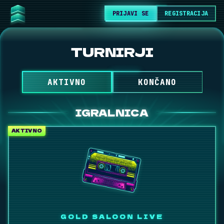
PRIJAVI SE
REGISTRACIJA
TURNIRJI
AKTIVNO
KONČANO
IGRALNICA
AKTIVNO
GOLD SALOON LIVE