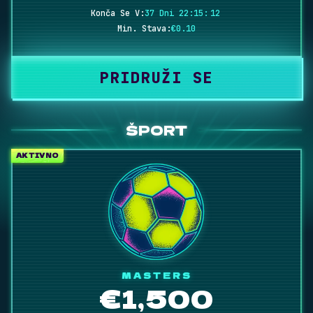
Konča Se V:
37
Dni
22
:
15
:
12
Min. Stava:
€
0.10
PRIDRUŽI SE
ŠPORT
AKTIVNO
MASTERS
€1,500