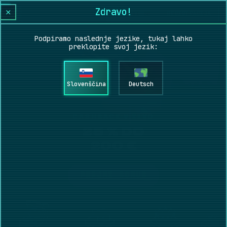
Zdravo!
PRIJAVI SE
REGISTRACIJA
Podpiramo naslednje jezike, tukaj lahko
preklopite svoj jezik:
Slovenščina
Deutsch
CASHBACK V ŽIVO
25 % DO
200 €
PREJMI BONUS