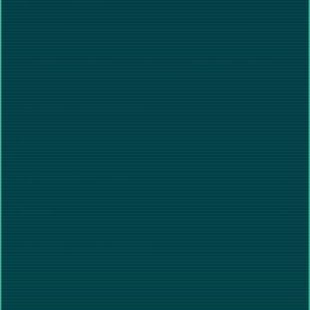
SLOVENŠČINA
KLEPET V ŽIVO
Splošne informacije
Igralnica
Igralnica v živo
Šport
Varnost in zasebnost
Pogoji uporabe