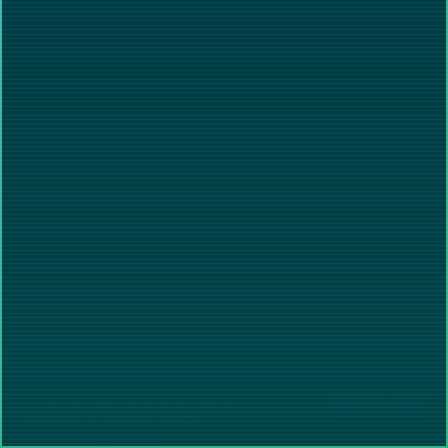
Používame cookies, pozrite si
Oznámenie o cookies
pre viac informácií.
PRIJAŤ
Tieto nastavenia môžete zmeniť v
Hráte demo verziu. Skutočná hra je
HRAJTE O SKUTOČNÉ
Nastavenia súborov cookie
oveľa zaujímavejšia