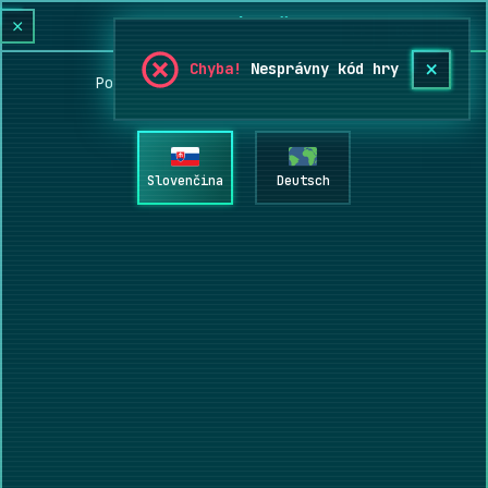
Dobrý deň!
×
Chyba!
Nesprávny kód hry
Podporujeme tieto jazyky, jazyk si
môžete zmeniť tu:
Slovenčina
Deutsch