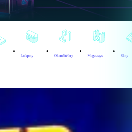
Jackpoty
Okamžité hry
Megaways
Sloty