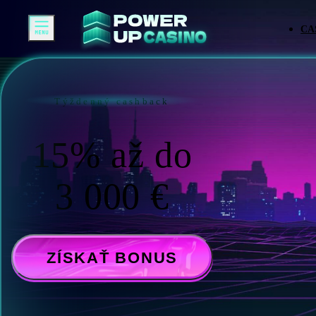
CA
Týždenný cashback
15% až do
3 000 €
ZÍSKAŤ BONUS