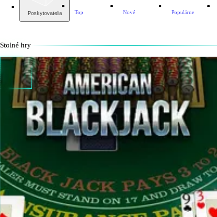
Top
Nové
Populárne
Poskytovatelia
Stolné hry