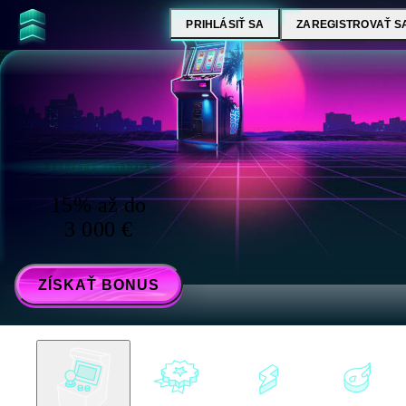
PRIHLÁSIŤ SA
ZAREGISTROVAŤ S
Týždenný cashback
15% až do
3 000 €
ZÍSKAŤ BONUS