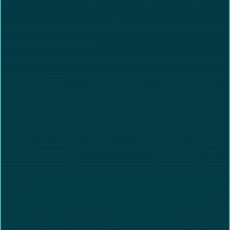
TOP ÉLŐ KASZINÓ
GOLD SALOON
RULETT
SZOLGÁLTATÓK
AZ ÖSSZES ÉLŐ
KASZINÓ
ÚJ