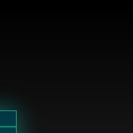
BEJELENTKEZÉS
REGISZTRÁCIÓ