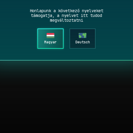
Honlapunk a következő nyelveket
támogatja, a nyelvet itt tudod
megváltoztatni
Magyar
Deutsch