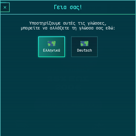
Γεια σας!
ΕΊΣΟΔΟΣ
ΕΓΓΡΑΦΉ
Υποστηρίζουμε αυτές τις γλώσσες,
μπορείτε να αλλάξετε τη γλώσσα σας εδώ:
Ελληνικά
Deutsch
LIVE CASHBACK
25% ΈΩΣ
200€
ΠΆΡΤΕ ΤΟ ΜΠΌΝΟΥΣ