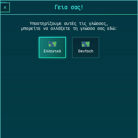
Γεια σας!
ΕΊΣΟΔΟΣ
ΕΓΓΡΑΦΉ
Υποστηρίζουμε αυτές τις γλώσσες,
μπορείτε να αλλάξετε τη γλώσσα σας εδώ:
Ελληνικά
Deutsch
ΠΑΙΧΝΊΔΙ
ΝΈΟΥ
ΕΠΙΠΈΔΟΥ
Κάθε επίπεδο ξεκλειδώνεται
με βάση τη δραστηριότητα του
παίκτη στον ιστότοπο. Παίξτε
παιχνίδια, μεταβείτε στο
επόμενο επίπεδο και κερδίστε