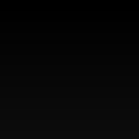
K
Nappaa valitsemas
PowerUpCasino tar