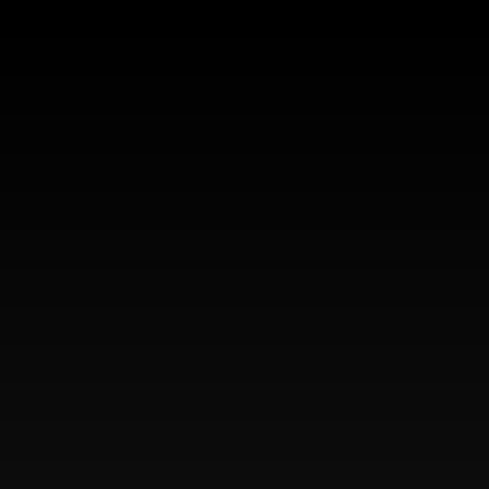
KIRJAUDU
REKISTERÖIDY
a kampanjoita