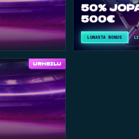
50% JOP
500€
LUNASTA BONUS
LI
URHEILU