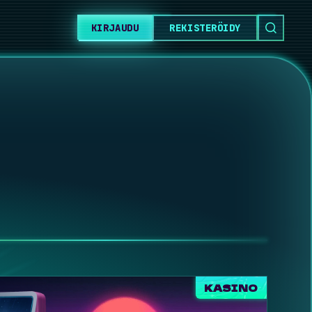
KIRJAUDU
REKISTERÖIDY
KASINO