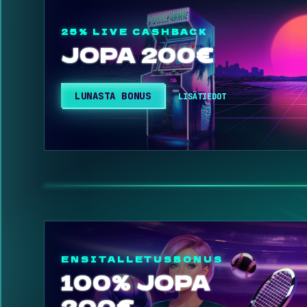
25% LIVE CASHBACK
JOPA 200€
LUNASTA BONUS
LISÄTIEDOT
ENSITALLETUSBONUS
100% JOPA
200€