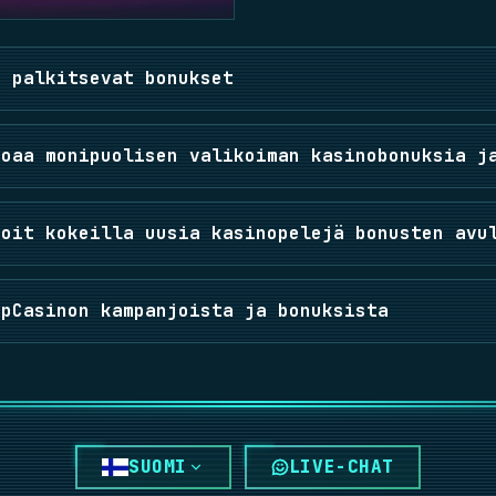
i palkitsevat bonukset
joaa monipuolisen valikoiman kasinobonuksia j
voit kokeilla uusia kasinopelejä bonusten avu
UpCasinon kampanjoista ja bonuksista
SUOMI
LIVE-CHAT