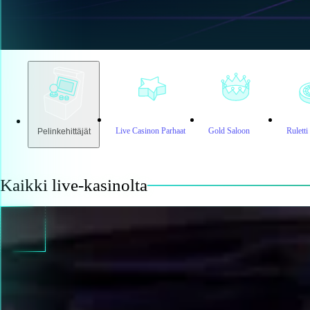
Live Casinon Parhaat
Gold Saloon
Ruletti
Pelinkehittäjät
Kaikki live-kasinolta