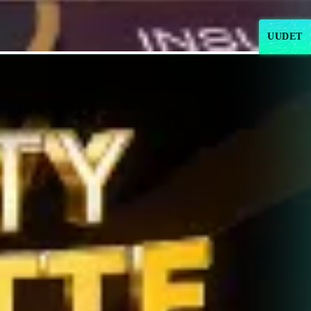
UUDET