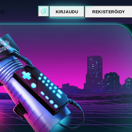
KIRJAUDU
REKISTERÖIDY
ET