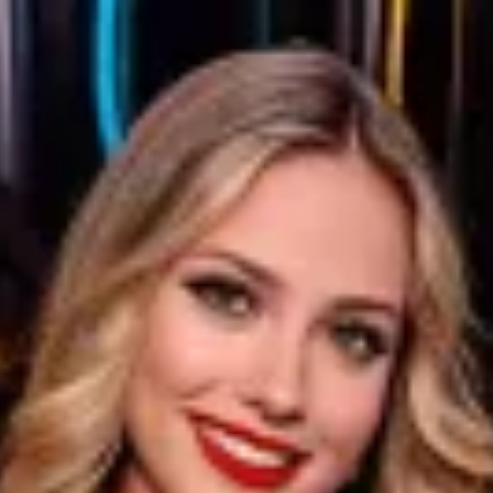
Pelaa