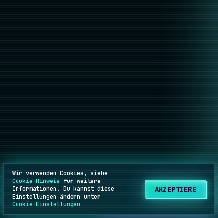
Wir verwenden Cookies, siehe
Cookie-Hinweis
für weitere
Informationen. Du kannst diese
AKZEPTIERE
Du spielst in der Demoversion.
Einstellungen ändern unter
SPIELE UM ECHTES GELD
Das echte Spiel ist viel
Cookie-Einstellungen
interessanter