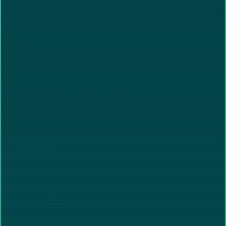
Casino
Live Casino
Sport
Sicherheit und Datenschutz
Allgemeine Geschäftsbedingungen
Aktionen
Zahlungen
MEHR ANZEIGEN