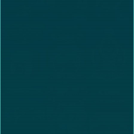
NEU
NEU
NEU