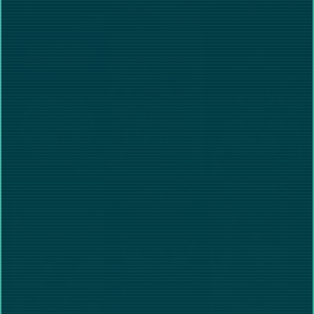
NEU
NEU
NEU
NEU
NEU