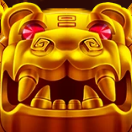
Spielen