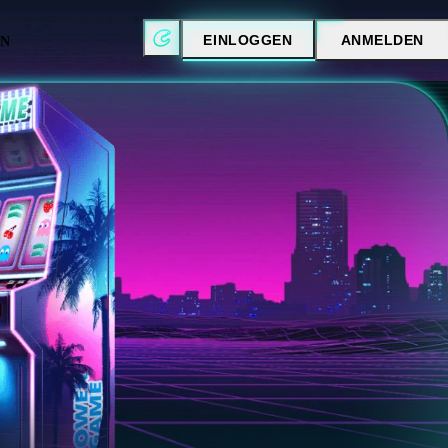
EINLOGGEN
ANMELDEN
EN