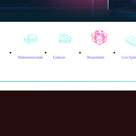
Weltmeisterschaft
Exklusiv
Bonuskäufe
Live-Spie