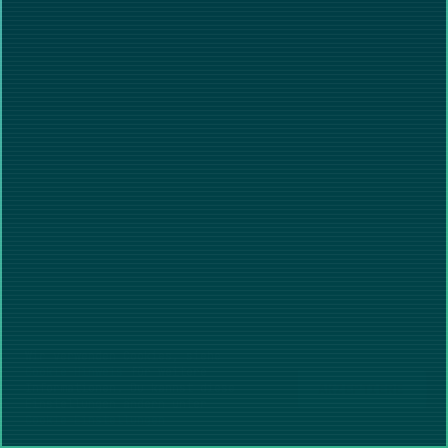
Wir verwenden Cookies, siehe
Cookie-Hinweis
für weitere
Informationen. Du kannst diese
AKZEPTIERE
Du spielst in der Demoversion.
Einstellungen ändern unter
SPIELE UM ECHTES GELD
Das echte Spiel ist viel
Cookie-Einstellungen
interessanter