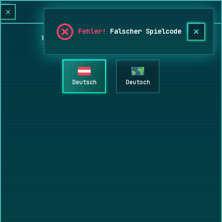
Hallo!
×
Fehler!
Falscher Spielcode
Wir unterstützen diese Sprachen, du
kannst deine Sprache hier ändern:
Deutsch
Deutsch