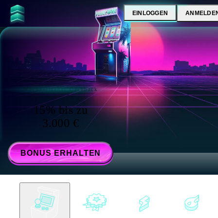
EINLOGGEN
ANMELDE
Wöchentlicher Cashback
15% bis zu
3.000 €
BONUS ERHALTEN