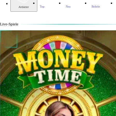
Top
Neu
Beliebt
Anbieter
Live-Spiele