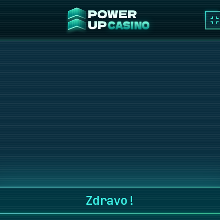
Zdravo!