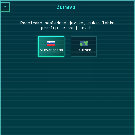
Zdravo!
Super Zodiac Bingo
Salsa Technology
Podpiramo naslednje jezike, tukaj lahko
preklopite svoj jezik:
Slovenščina
Deutsch