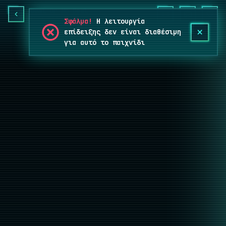
Deal Or No Deal
Evolution
Σφάλμα!
Η λειτουργία
×
επίδειξης δεν είναι διαθέσιμη
για αυτό το παιχνίδι