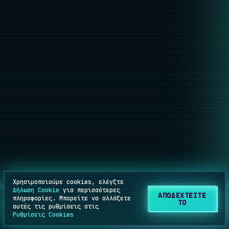
Χρησιμοποιούμε cookies, ελέγξτε
Δήλωση Cookie
για περισσότερες
ΑΠΟΔΕΧΤΕΊΤΕ
πληροφορίες. Μπορείτε να αλλάξετε
Παίζετε για την έκδοση
ΤΟ
επίδειξης. Το πραγματικό
αυτές τις ρυθμίσεις στις
ΠΑΊΞΤΕ ΓΙΑ ΠΡΑΓΜΑΤΙΚΆ
παιχνίδι είναι πολύ πιο
Ρυθμίσεις Cookies
ενδιαφέρον