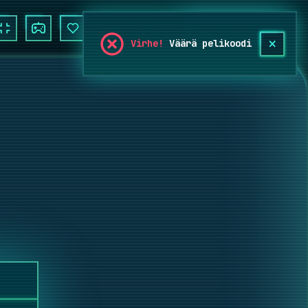
KIRJAUDU
REKISTERÖIDY
×
Virhe!
Väärä pelikoodi