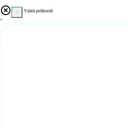
Virhe!
Väärä pelikoodi
×