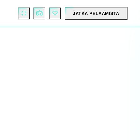
JATKA PELAAMISTA