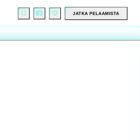
JATKA PELAAMISTA