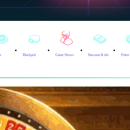
e
Blackjack
Game Shows
Baccarat & dés
Poker