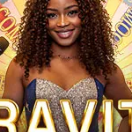
Jouer