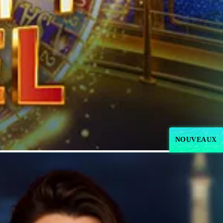
NOUVEAUX