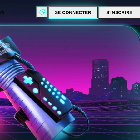
SE CONNECTER
S'INSCRIRE
NS