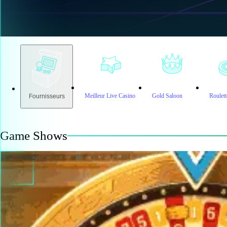
Meilleur Live Casino
Gold Saloon
Roulett
Fournisseurs
Game Shows