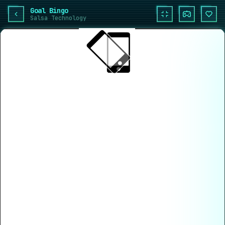
Goal Bingo
Salsa Technology