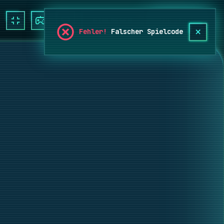
EINLOGGEN
ANMELDEN
×
Fehler!
Falscher Spielcode