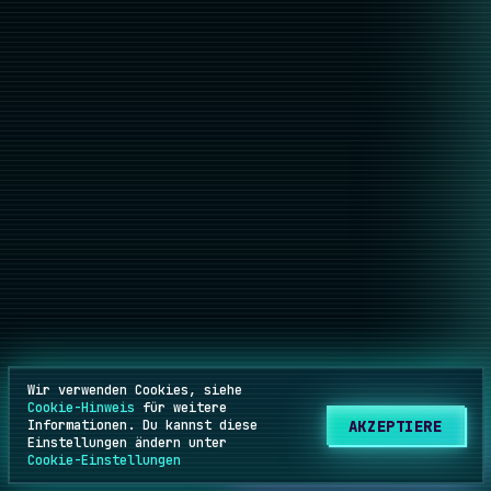
Wir verwenden Cookies, siehe
Cookie-Hinweis
für weitere
Informationen. Du kannst diese
AKZEPTIERE
Du spielst in der Demoversion.
Einstellungen ändern unter
SPIELE UM ECHTES GELD
Das echte Spiel ist viel
Cookie-Einstellungen
interessanter