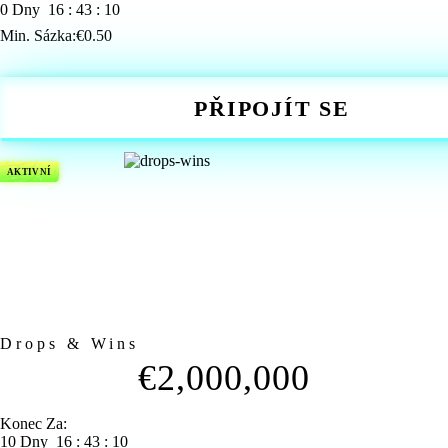
0
Dny
16
:
43
:
10
Min. Sázka:
€
0.50
PŘIPOJÍT SE
AKTIVNÍ
Drops & Wins
€2,000,000
Konec Za:
10
Dny
16
:
43
:
10