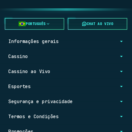
PORTUGUÊS
CHAT AO VIVO
Informações gerais
Cassino
Cassino ao Vivo
Esportes
Segurança e privacidade
Termos e Condições
Promoções