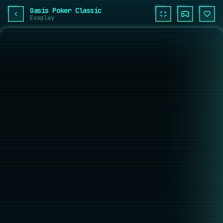
Oasis Poker Classic
Evoplay